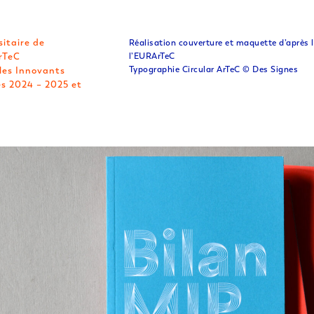
sitaire de
Réalisation couverture et maquette d’après 
rTeC
l’EURArTeC
Typographie Circular ArTeC © Des Signes
es Innovants
s 2024 – 2025 et